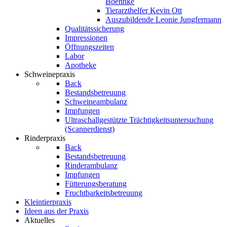
Boehnke
Tierarzthelfer Kevin Ott
Auszubildende Leonie Jungfermann
Qualitätssicherung
Impressionen
Öffnungszeiten
Labor
Apotheke
Schweinepraxis
Back
Bestandsbetreuung
Schweineambulanz
Impfungen
Ultraschallgestützte Trächtigkeitsuntersuchung
(Scannerdienst)
Rinderpraxis
Back
Bestandsbetreuung
Rinderambulanz
Impfungen
Fütterungsberatung
Fruchtbarkeitsbetreuung
Kleintierpraxis
Ideen aus der Praxis
Aktuelles