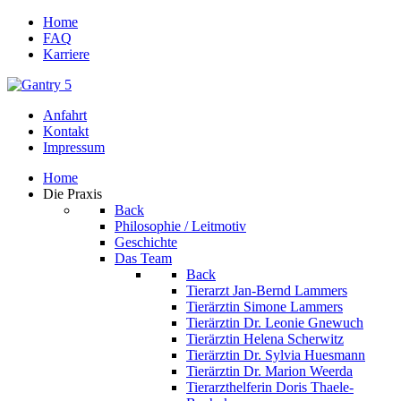
Home
FAQ
Karriere
Anfahrt
Kontakt
Impressum
Home
Die Praxis
Back
Philosophie / Leitmotiv
Geschichte
Das Team
Back
Tierarzt Jan-Bernd Lammers
Tierärztin Simone Lammers
Tierärztin Dr. Leonie Gnewuch
Tierärztin Helena Scherwitz
Tierärztin Dr. Sylvia Huesmann
Tierärztin Dr. Marion Weerda
Tierarzthelferin Doris Thaele-