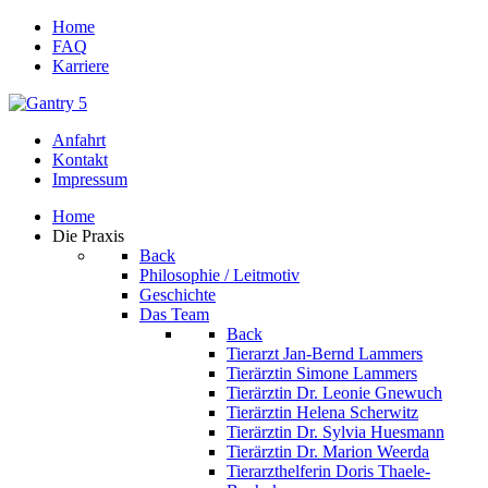
Home
FAQ
Karriere
Anfahrt
Kontakt
Impressum
Home
Die Praxis
Back
Philosophie / Leitmotiv
Geschichte
Das Team
Back
Tierarzt Jan-Bernd Lammers
Tierärztin Simone Lammers
Tierärztin Dr. Leonie Gnewuch
Tierärztin Helena Scherwitz
Tierärztin Dr. Sylvia Huesmann
Tierärztin Dr. Marion Weerda
Tierarzthelferin Doris Thaele-