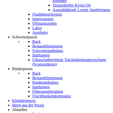
Boehnke
Tierarzthelfer Kevin Ott
Auszubildende Leonie Jungfermann
Qualitätssicherung
Impressionen
Öffnungszeiten
Labor
Apotheke
Schweinepraxis
Back
Bestandsbetreuung
Schweineambulanz
Impfungen
Ultraschallgestützte Trächtigkeitsuntersuchung
(Scannerdienst)
Rinderpraxis
Back
Bestandsbetreuung
Rinderambulanz
Impfungen
Fütterungsberatung
Fruchtbarkeitsbetreuung
Kleintierpraxis
Ideen aus der Praxis
Aktuelles