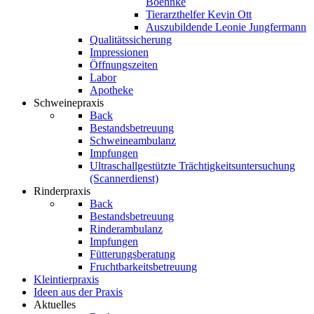
Boehnke
Tierarzthelfer Kevin Ott
Auszubildende Leonie Jungfermann
Qualitätssicherung
Impressionen
Öffnungszeiten
Labor
Apotheke
Schweinepraxis
Back
Bestandsbetreuung
Schweineambulanz
Impfungen
Ultraschallgestützte Trächtigkeitsuntersuchung
(Scannerdienst)
Rinderpraxis
Back
Bestandsbetreuung
Rinderambulanz
Impfungen
Fütterungsberatung
Fruchtbarkeitsbetreuung
Kleintierpraxis
Ideen aus der Praxis
Aktuelles