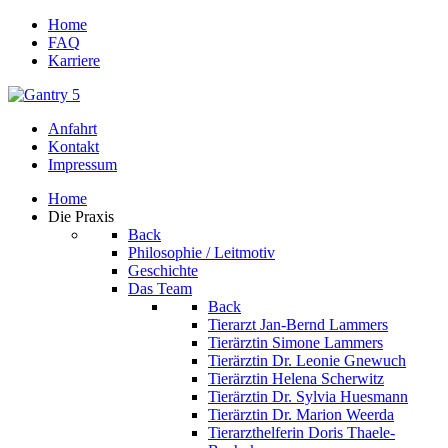
Home
FAQ
Karriere
Anfahrt
Kontakt
Impressum
Home
Die Praxis
Back
Philosophie / Leitmotiv
Geschichte
Das Team
Back
Tierarzt Jan-Bernd Lammers
Tierärztin Simone Lammers
Tierärztin Dr. Leonie Gnewuch
Tierärztin Helena Scherwitz
Tierärztin Dr. Sylvia Huesmann
Tierärztin Dr. Marion Weerda
Tierarzthelferin Doris Thaele-