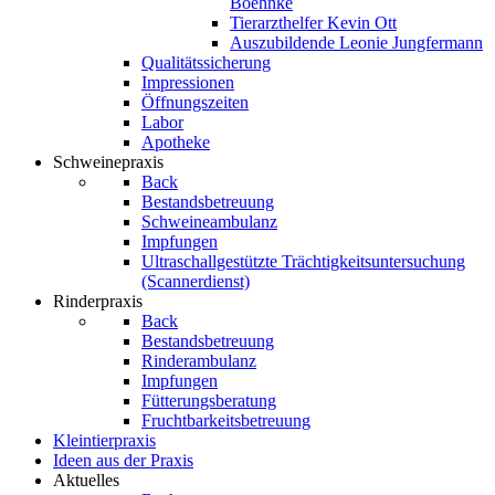
Boehnke
Tierarzthelfer Kevin Ott
Auszubildende Leonie Jungfermann
Qualitätssicherung
Impressionen
Öffnungszeiten
Labor
Apotheke
Schweinepraxis
Back
Bestandsbetreuung
Schweineambulanz
Impfungen
Ultraschallgestützte Trächtigkeitsuntersuchung
(Scannerdienst)
Rinderpraxis
Back
Bestandsbetreuung
Rinderambulanz
Impfungen
Fütterungsberatung
Fruchtbarkeitsbetreuung
Kleintierpraxis
Ideen aus der Praxis
Aktuelles